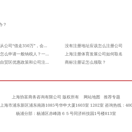
办？
老板从公司“借走350万”，会计怎么做账？
没有注册地址应该怎么注册公司
企业怎么申请一般纳税人？一般纳税人认定标准条件
上海注册体育发展公司如何取名
上海自贸区优惠政策和公司注册流程
商标注册证怎么领取？
上海协富商务咨询有限公司 版权所有
网站地图
推荐专题
海市浦东新区浦东南路1085号华申大厦1603室 1202室 咨询热线：400-0
杨浦分部：杨浦区赤峰路６５号同济科技园1号楼813室