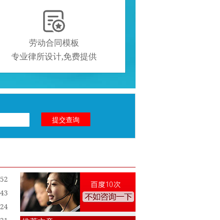

劳动合同模板
专业律所设计,免费提供
:52
:43
:24