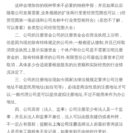
这样会增加你的税种带来不必要的纳税申报；并且如果以后
随着公司发展需要,业务规模的扩张再行变更经营范围也可以；(经
营范围第一项必须和公司名称中行业类型相符合)（若您不了解，
可以查看》各类型公司经营范围大全）
二、公司的注册资金公司的注册资金会在营业执照上注明，
但是因为现在除有特殊规定的公司外,一般都是认缴制,并且已经取
消营业执照上显示实缴资金；个体户和分公司是不需要注明注册
资金的，除有特殊要求的公司外,有限责任公司最低注册资本已经
取消，具体多少合适就要根据股东的出资额和实际经营的行业情
况决定了。
三、公司的注册地址现如今国家法律法规规定要求公司注册
地址不能是民用地址(如住宅等)，必须是商业性质的注册地址才可
以;一般代理公司是可以提供虚拟注册地址,不过不能用来作为办公
地址。
四、公司高管（法人、监事）公司注册至少有法人及一个监
事，并且从法人和监事不兼任，法人可以由股东建仍或者外聘，
不一定占有股权；提醒在
上海公司注册
选择法人前最好查询该法
人是否有工商税务不良记录，如果有则不由他担任更好。