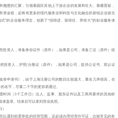
和翘楚的汇聚，引领着园区其他上下游企业的发展和壮大。毋庸置疑，
和资金链，必将有更多的现代服务业和科技与文化融合的新锐企业诞生
妈式”的企业服务理念，创新了“招得进、留得住、养得大”的创业服务体
。
然投资人，准备身份证件（原件），如果是公司，准备三证（原件）或
然投资人，护照/台胞证（原件），如果是公司，提供公证书、双认证
核准申请书》，由于
上海注册公司
的数目比较庞大，重名几率很高，在
号的名字，尽量二个字的更容易通过。
所需时间（5个工作日）法人、监事、股东证件以及工商局要求的其他材
或者盖章。结束后可以拿到营业执照。
日）
所以遇到前置审批的经营范围，还必须办理经营许可证，比较常见的有