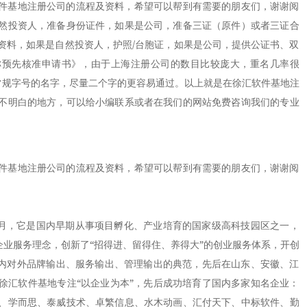
件基地注册公司的流程及资料，希望可以帮到有需要的朋友们，谢谢阅
然投资人，准备身份证件，如果是公司，准备三证（原件）或者三证合
资料，如果是自然投资人，护照/台胞证，如果是公司，提供公证书、双
称预先核准申请书》，由于上海注册公司的数目比较庞大，重名几率很
常规字号的名字，尽量二个字的更容易通过。以上就是在徐汇软件基地注
不明白的地方，可以给小编联系或者在我们的网站免费咨询我们的专业
件基地注册公司的流程及资料，希望可以帮到有需要的朋友们，谢谢阅
年4月，它是国内早期从事项目孵化、产业培育的国家级高科技园区之一，
的企业服务理念，创新了“招得进、留得住、养得大”的创业服务体系，开创
业内对外品牌输出、服务输出、管理输出的典范，先后在山东、安徽、江
徐汇软件基地专注“以企业为本”，先后成功培育了国内多家知名企业：
、学而思、泰威技术、卓繁信息、水木动画、汇付天下、中标软件、勤