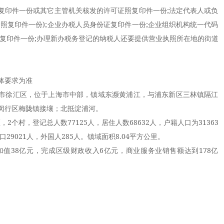
复印件一份或其它主管机关核发的许可证照复印件一份;法定代表人或负
照复印件一份);企业办税人员身份证复印件一份;企业组织机构统一代码
证复印件一份;办理新办税务登记的纳税人还要提供营业执照所在地的街道
体要求为准
市徐汇区，位于上海市中部，镇域东濒黄浦江，与浦东新区三林镇隔江
闵行区梅陇镇接壤；北抵淀浦河。
，2个村，登记总人数77125人，居住人数68632人，户籍人口为31363
29021人，外国人285人。镇域面积8.04平方公里。
加值38亿元，完成区级财政收入6亿元，商业服务业销售额达到178亿